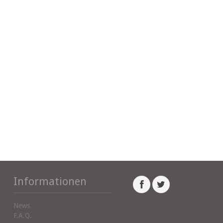
Informationen
News
F.A.Q.