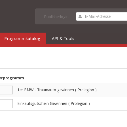
Publisherlogin
Programmkatalog
API & Tools
erprogramm
1er BMW - Traumauto gewinnen ( Prolegion )
Einkaufsgutschein Gewinnen ( Prolegion )