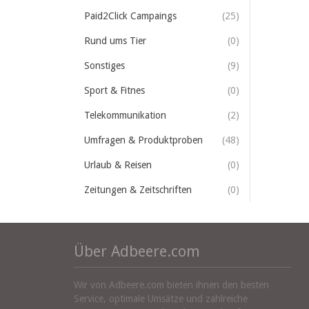
Paid2Click Campaings
(25)
Rund ums Tier
(0)
Sonstiges
(9)
Sport & Fitnes
(0)
Telekommunikation
(2)
Umfragen & Produktproben
(48)
Urlaub & Reisen
(0)
Zeitungen & Zeitschriften
(0)
Über Adbeere.com
Wir von Adbeere.com bieten ihnen den besten
Service, optimale Umsätze und zahlreiche